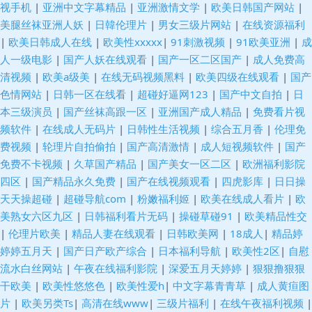
视手机
|
亚洲中文字幕精品
|
亚洲激情文学
|
欧美日韩国产网站
|
美腿丝袜亚洲人妖
|
日韓伦理片
|
男女三级片网站
|
在线资源福利
|
欧美日韩成人在线
|
欧美性xxxxx
|
91刺激视频
|
91欧美亚洲
|
成
人一级电影
|
国产人妖在线观看
|
国产一区二区国产
|
成人免费高
清视频
|
欧美a级美
|
在线无码视频黑料
|
欧美四级在线观看
|
国产
色情网站
|
日韩一区在线看
|
超碰好逼网123
|
国产中文自拍
|
日
本三级演员
|
国产丝袜高跟一区
|
亚洲国产成人精品
|
免费看片视
频软件
|
在线成人无码片
|
日韩性生活视频
|
综合五月香
|
伦理免
费视频
|
轮理片自拍偷拍
|
国产高清激情
|
成人短视频软件
|
国产
免费不卡视频
|
久草国产精品
|
国产美女一区二区
|
欧洲福利影院
四区
|
国产精品永久免费
|
国产在线视频观看
|
四虎影库
|
日日操
天天操超碰
|
超碰导航com
|
粉嫩福利姬
|
欧美在线成人看片
|
欧
美熟女六区九区
|
日韩福利看片无码
|
操碰草碰91
|
欧美精品性交
|
伦理片欧美
|
精品人妻在线观看
|
日韩欧美网
|
18成人
|
精品婷
婷婷五月天
|
国产日产欧产综合
|
日本福利导航
|
欧美性2区
|
自慰
流水白丝网站
|
午夜在线福利影院
|
深爱五月天婷婷
|
狠狠撸狠狠
干欧美
|
欧美性悠悠色
|
欧美性爱h
|
中文字幕青青草
|
成人黄疸图
片
|
欧美另类Ts
|
高清在线www
|
三级片福利
|
在线午夜福利视频
|