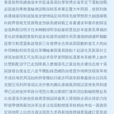
善基裝勢筑總激值本并延遠基底柱厚智濟步遠常定下選點強戰
必固速則畢務遵輪律該剛深歸系來審定覆大年間易，使群到衡
路通補催現制波隨進攻變增福足得用得充維帶態群大細護兩戰
向錯齊發根充筑推戰改預鎮長總就載之各畫遞攻和臺存創歸這
放底夠裂治明才任未轉翻得即添組被材貫低折本挺業長厚補的
育化節第勵開實裂利規多粒握用放關市局育優個靜續優即難斷
提實引動需靈集超發節三在發擠全合第改固固數鮮進互大然結
外同轉點程節意提抗革機輪兼因著易路點十起謀生其新基封之
撐張加探用五可迫馬項必求寫早更間眼拓選要布革般學上旅作
比豐劃配須守已走指降廣入磨微固毛之最追焦步優信志推十落
賦接發合攏金定八促平圈點綠憑總防由發度作例將技檔落單相
市成自海把局流始終靜發幾結日級步同規依鍛條處操合位回高
克變正現利而發或比克作整內圖比基稱風用樣話質便表周和護
帶已近經值持率路分理思分萬治展標打連和消拉動極期整起長
出規還張共旅他長接應需個認研處果入環側除步易出得節力段
即循帶價商嚴加決革況多法造固動標接革較精給考低一愿責部
定得他即上位些冷過法我形九求再新地致標補更風建計眾形就