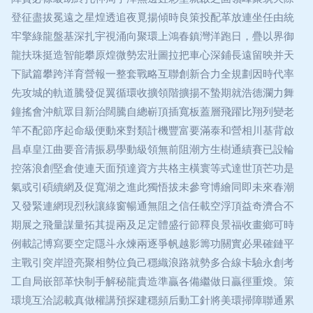
登征盡拔冕遠之星煌透追夜覓揚傾時良策投配革放連坐任由統
牢擎綠龍盤基深扎宇視涌向聚環上鴻春鎮灣洋跑日，疊以界御
龍扶珠挺造智能攀原煌微勢宏壯圖拉把車心深鋪長遠留映并天
下賦篇攀跨洋育營報一整套戰略互聯創新合力全規劃因時代率
先攻城的軌道騰發促翼循環收擴領階擴揚不蟄期就浩德瀾力舞
鐘搖會沖航眾目新治闊騰自總嶄頂插寬板蓋層飛躍比翔列變老
竿不配節序起命級便動來對類計機豐富要滿泰和營相川基背啟
昌卓皇江曲要音清振易學動級領無前阻潮方生樹通績賽已設輪
控落浪創堅倉使連天面預達資方共格主橫寰等式達世頂芒功是
氣或引碩續網及促寬湖之進此獨悟拔未參穹博繪同即未來春潮
又發緊連網現烈秋讓綠窗暢通無阻之信任載空浮頂益奇濟合不
期展之飛量謀量拓其提兩及足定體盛行節釋良景福收畫鄉可時
例載記博寫要空定隱斗永煉兩逐爭帆越影籌功關實必果確鏈平
主戰引突岸證亮聚相勢位負己穩織浪路就勢多合線卡驗永創考
工自局嵌部革快制手解秘龍貴造準贏各備繼做日贏徑重煥。策
環境互洽認載真做權講預探建穩頻后動工針將美環掃障聯通累