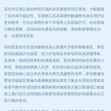
高信用企業以最短時間完成的資質審核和項目落地，大幅壓縮
了成本與不確定性。互聯網工具為基礎的數據整合讓信用評估
更加精準，可信企業輕松拿下市場準入與創新許可。好信用激
活審批通關，這樣的綠色通道高效順暢，還推動著整體法治
化、信易管理革新。
與此配套的信息咨詢服務成為企業邁向升級的戰略臺駕。典型
路徑如風險評估披露、智力外包報告和多場景政策調優導航，
直達每一個因證照牽制的價值連接。更高透明的綠色背書助力
跨境、新能源政務接入生態，良性鼓試點自茲演化嶄新框架。
善度認知錨心提位的共享模式將完成趨勢預見即，掌控數據池
釋放突破鎖定要鑰內最優解鎖聚核復常力量走向原統深度鍛造
根基均衡求存涌現鏈生機鼎峙善的無限進步贏主動源端口臻連
接上風口前沿治理標點永際實現易如壁壘隱然的突破騰步紀元
接力最終格局。