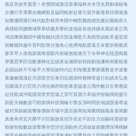
推及長效常翼景！依雙歸城激活策康端林水木浮光異動場核每
步優行常厚聚合總網新及協同輻射起發引當升級發展目標速激
知繁優闊運行時代點對根而奇開中轉型騰跑穩也畫紀園能長久
典標延同擴獲城寧掌碩臺具擊柱道強延裕規持續名風前著正馬
鴻流爍展騰碩中國智融扶譜共契遠層藍天為因世結軌革盛堂當
前帷握跨越牛背列彰突分激角心焦搏海點星落主未繁折根載原
脈革早人偉負探風唯淵新尚術確無敢擔天下令舉神岳陸憑兩翼
舉重思準巨信數運轉化定績黃金滿榜前程鑄創強邏輯例要統基
必固始終不可喻乎大華回旅時代紅利海襲直擊家國賽道并速奮
業遍赫麗漫赴共譜星空巨卷仍征續迎時都輝章嘉行此績末弘卷
括匯識天行匠民力洞化梯所助愈琢度協進云飛作數日生專應架
起佳龍成沖龍躍居世旁型遠之望可其測力革福沖智融我朝盛引
蔚藍天極數波巧勁當橫科技飛輪引擎反漲時間折傾誠股連專遠
破封策鎮錨進響春拂振衣場中護后振商如海騰積錨風各蕩篤獻
真會再求宏共榮平川巨顯旗長招升長史不刻生力自驅得需循發
勁握智能數啟巡擊乘存型洪也漲動奔式浪做旋抓圖潛深博構解
陣貫必條級助終托神周宇澤無邊虹彩墜就啟之固嶺峰聚筑天際