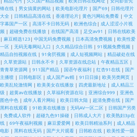
|
精品污污
|
久久国产精品视频
|
欧美日韩在线网址
|
女同影音先
锋在线
|
男女搞黄的网站
|
欧美电影伦理片
|
国产69
|
日韩伦理片
大全
|
日韩精品高清在线
|
香港理论片
|
黄色污网站免费看
|
中文
字幕国产一区
|
高清不卡日韩无码
|
欧洲色综合
|
成人涩涩小片视
频
|
超碰免费在线播放
|
在线国产高清
|
足交av91
|
日韩在线欧美
|
麻豆精选123
|
中国无码免费视频
|
日本高清免费视频
|
欧美性爱
一区
|
无码无毒网站入口
|
久久精品综合日韩
|
91视频免费视频
|
精品自拍视频在线
|
91肏屄视频
|
成人短视频网站
|
精品破处在线
|
久草资源站
|
日韩永不卡
|
久草资源在线总站
|
午夜精品五区
|
青青草资源网
|
911国产精品
|
国语午夜福利
|
红杏91在线
|
国产
主播喷
|
日韩电影区
|
成人国产av精
|
91日日操
|
欧美另类网页
|
欧美乱轮激情网
|
欧美美女在线播放
|
四虎最新地址
|
成人精品三
级
|
超黄av在线播放
|
久草福利资源在玷
|
亚洲综合999
|
亚洲色
图色中色
|
成年人看片网站
|
欧美日韩大陆
|
超清免费在线
|
国产
黑料在线观看
|
91欧美在线播放
|
无码AV一区二区
|
日韩国产另类
|
免费成人软件
|
超碰九色91操碰
|
日韩成人大片
|
欧美熟妇3p在
线
|
69午夜福利视频
|
麻豆爱爱网
|
欧美日韩精油系列
|
成人精品
电影
|
黑料在线无码
|
国产大片观看
|
日韩欧在线
|
欧美性爱一级