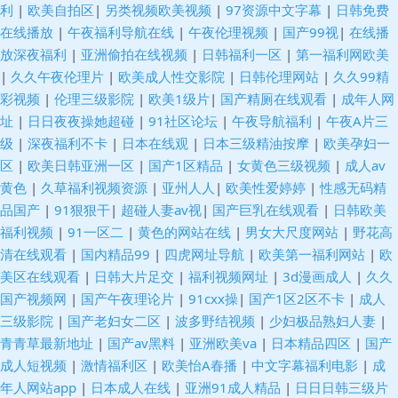
利
|
欧美自拍区
|
另类视频欧美视频
|
97资源中文字幕
|
日韩免费
在线播放
|
午夜福利导航在线
|
午夜伦理视频
|
国产99视
|
在线播
伪娘 免费色片 综合另类入口AV 国产人妖ts伪娘 天天拍液夜拍 a级影院 老熟
放深夜福利
|
亚洲偷拍在线视频
|
日韩福利一区
|
第一福利网欧美
|
久久午夜伦理片
|
欧美成人性交影院
|
日韩伦理网站
|
久久99精
女国产 亚洲成人网站在线 福利视频成人A片 日本不卡1区 www大香蕉伊人
彩视频
|
伦理三级影院
|
欧美1级片
|
国产精厕在线观看
|
成年人网
址
|
日日夜夜操她超碰
|
91社区论坛
|
午夜导航福利
|
午夜A片三
欧洲美色sss 91露脸双飞 含羞草免费91 天天操操 99色福利导航 激情四射影
级
|
深夜福利不卡
|
日本在线观
|
日本三级精油按摩
|
欧美孕妇一
区
|
欧美日韩亚洲一区
|
国产1区精品
|
女黄色三级视频
|
成人av
院 亚州综合15P 九九视屏 五月婷婷色色网 日韩AV在线网站 TS人妖色情网
黄色
|
久草福利视频资源
|
亚州人人
|
欧美性爱婷婷
|
性感无码精
品国产
|
91狠狠干
|
超碰人妻av视
|
国产巨乳在线观看
|
日韩欧美
另类专区激情 影视先锋操 国产精品第十页 神马影院女同 成人AV久人亚洲 欧
福利视频
|
91一区二
|
黄色的网站在线
|
男女大尺度网站
|
野花高
清在线观看
|
国内精品99
|
四虎网址导航
|
欧美第一福利网站
|
欧
美日韩三区 91传媒色网站 久久国产精品四虎 超碰公开在线91 人妻色综合
美区在线观看
|
日韩大片足交
|
福利视频网址
|
3d漫画成人
|
久久
国产视频网
|
国产午夜理论片
|
91cxx操
|
国产1区2区不卡
|
成人
97超碰碰碰碰碰 另类极品五五分 亚洲色图五月激情 国内自拍论理 午夜福利
三级影院
|
国产老妇女二区
|
波多野结视频
|
少妇极品熟妇人妻
|
青青草最新地址
|
国产av黑料
|
亚洲欧美va
|
日本精品四区
|
国产
网成人 精品导航福利 91老熟女视频 美女主播自慰 99热9热9草 狼人香蕉av
成人短视频
|
激情福利区
|
欧美怡A春播
|
中文字幕福利电影
|
成
年人网站app
|
日本成人在线
|
亚洲91成人精品
|
日日日韩三级片