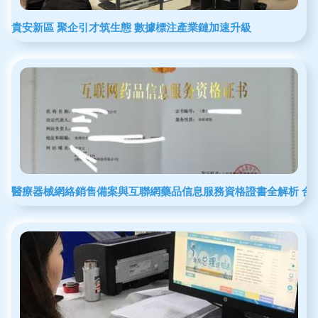
貴安新區 聚企引才筑生態 數據標注產業鏈加速升級
醫療器械網絡銷售備案與互聯網藥品信息服務資格證書全解析 合