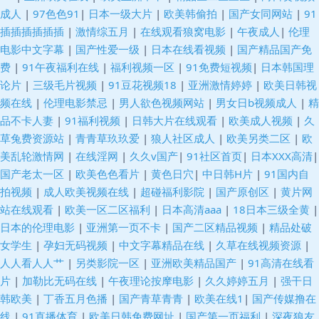
成人
|
97色色91
|
日本一级大片
|
欧美韩偷拍
|
国产女同网站
|
91
插插插插插插
|
激情综五月
|
在线观看狼窝电影
|
午夜成人
|
伦理
电影中文字幕
|
国产性爱一级
|
日本在线看视频
|
国产精品国产免
费
|
91午夜福利在线
|
福利视频一区
|
91免费短视频
|
日本韩国理
论片
|
三级毛片视频
|
91豆花视频18
|
亚洲激情婷婷
|
欧美日韩视
频在线
|
伦理电影禁忌
|
男人欲色视频网站
|
男女日b视频成人
|
精
品不卡人妻
|
91福利视频
|
日韩大片在线观看
|
欧美成人视频
|
久
草兔费资源站
|
青青草玖玖爱
|
狼人社区成人
|
欧美另类二区
|
欧
美乱轮激情网
|
在线淫网
|
久久v国产
|
91社区首页
|
日本XXX高清
|
国产老太一区
|
欧美色色看片
|
黄色日穴
|
中日韩H片
|
91国内自
拍视频
|
成人欧美视频在线
|
超碰福利影院
|
国产原创区
|
黄片网
站在线观看
|
欧美一区二区福利
|
日本高清aaa
|
18日本三级全黄
|
日本的伦理电影
|
亚洲第一页不卡
|
国产二区精品视频
|
精品处破
女学生
|
孕妇无码视频
|
中文字幕精品在线
|
久草在线视频资源
|
人人看人人艹
|
另类影院一区
|
亚洲欧美精品国产
|
91高清在线看
片
|
加勒比无码在线
|
午夜理论按摩电影
|
久久婷婷五月
|
强干日
韩欧美
|
丁香五月色播
|
国产青草青青
|
欧美在线1
|
国产传媒撸在
线
|
91直播体育
|
欧美日韩免费网址
|
国产第一页福利
|
深夜狼友