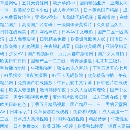
草逼网站
|
五月天资源网
|
欧洲孕妇av
|
国内精品亚洲
|
亚洲女同
一区
|
欧美挙交日本少妇
|
成人看片网站
|
日本黄色国产精品
|
成
久久精品视频 国产av第一页 欧美色图网站名称 影音先锋丝袜诱惑 成人午夜
人免费看片软件
|
亚洲AV孕妇
|
加勒比无码视频
|
最新操碰
|
在线
精品国产
|
高清国产区有码
|
一级肉体全黄裸片
|
久久精品久久
|
福利av 97在线视频国产 豆花直播91 91涩涩蜜桃 玖玖大香蕉老司机 91高清
日韩在线购美
|
黄片网站导航
|
日本AV中文电影
|
国产二区一区高
清
|
成人免费影视
|
日韩精品免费
|
欧美爆乳欧美人妖
|
国语日本
系列 黄网站免费观看 色婷婷福利网 97超碰自拍 九一免费看 熟妇的抽插 91
电影免费
|
乱伧视频
|
午夜福利试看
|
日韩欧美嗯啊
|
亚洲孕妇无
码
|
少女AV
|
国产视频麻豆
|
五月天都市激情网
|
国产女人自拍
|
网站直接观看 国产美女A片 日韩区二区 91丝腿 欧美人妖熟妇 91AV欧美 福
欧美日韩日日
|
国精产品一二二线
|
青青操嫩逼
|
毛茸茸三级片
|
毛片播放地址
|
午夜啪啪网
|
狼友av永久网站
|
丁香五月开心七月
利网站导航 日本www高清 97无码视频 麻豆传媟精选集 亚洲色图五月天 超
|
91男操女
|
深夜资源网
|
97不卡无码影院
|
欧美精品自拍
|
午夜
精品网
|
免费国产在线播放
|
中日乱轮中文字幕
|
日韩色片在线观
碰人妻人人上 蜜桃视频黑料网 午夜97 国内性爱 天天日夜夜肏 白丝美女后入
看
|
欧美人妻激情
|
激情婷婷午夜
|
久久大香线蕉理论
|
国产中文
高清
|
男女啪啪视频免费
|
亚洲图片欧美日韩
|
成人三级在线
|
亚
内射 另类专区av 亚洲欧洲日产AV 传媒精品福利 欧美A片免费视频 亚洲四虎
欧美日韩色色
|
丁香五月精品视频
|
国产精品一二三
|
男的天堂网
AV
|
日本gay片
|
久草资源在线观看
|
免费看h视频
|
成人动漫一二
有码中文 国产极品天天插 无码视频一二三区 超碰在线97视4 人摸人人超碰
三区
|
日本成人高清视频
|
91蝌蚪在线视频
|
精品瑟瑟
|
午夜性爱
网址
|
日本免费xxx
|
欧美日韩小视频
|
欧美熟妇性爱
|
深夜人妻福
日本 91TV精品 国产另类老女人 日韩超碰 97超碰免费在线 久草成人网站 91