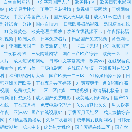
|
白丝自慰网站
|
中文字幕国产大片
|
欧美性1区
|
欧美日韩电影网
站
|
欧美另类性交
|
丁香五月花激情
|
黄视频三级网站
|
三级网站
在线
|
中文字幕国产大片
|
国产成人无码高潮
|
成人91av在线
|
福
利社试看一分钟
|
国内自拍91
|
日韩欧美极品影院
|
岛国精品在线
|
91免费黄色
|
欧美伦理片播放
|
欧美在线视频不卡
|
午夜探花福
利视频
|
欧洲人妖
|
日本免费看片
|
精品国产免费视频
|
黄色网毛
片
|
亚洲欧美国产
|
欧美激情导航
|
一卡二卡无码
|
伦理视频国产
|
午夜福利99
|
三级网址网站
|
国产日产欧产综合
|
欧美一区二区
大片
|
成人短视频网站
|
日韩中文字幕高清
|
欧美sss
|
在线观看免
费黄色
|
欧美与兽
|
三级电影网
|
在线国产资源
|
亚洲系列在线观
看
|
福利影院网站大全
|
国产欧美一二三区
|
91操操插操插操
|
日
韩亚洲国产欧美
|
丁香五月共享婷婷
|
91爽爽爽干
|
男女啪啪午夜
视频
|
免费欧美片
|
一区二区传媒
|
艹碰视频
|
激情福利极品
|
青
青操福利资源站
|
成人国产免费电影
|
欧美黑人插b网站
|
国产99
在线
|
丁香五月播
|
免费电影伦理片
|
久久加勒比久久
|
男人欧美
午夜
|
亚洲AV
|
国产在线视频91
|
丁香五月天社区
|
成人激情综合
网
|
91精品视频播放
|
久草午夜福利
|
成年男女视频网站
|
日韩无
码喷潮片
|
成人中专
|
欧美熟女乱伦
|
国产无码在线二区
|
国产丝