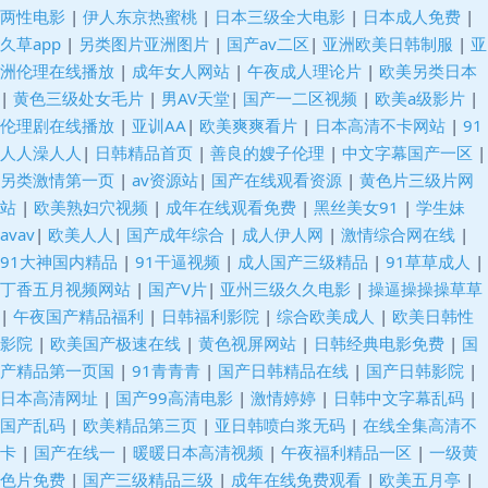
产品精 韩国青草在线视频 一区一区精华液 久久青青操 91vv免费视频 久久国
两性电影
|
伊人东京热蜜桃
|
日本三级全大电影
|
日本成人免费
|
久草app
|
另类图片亚洲图片
|
国产av二区
|
亚洲欧美日韩制服
|
亚
内精品 伊人青青大香蕉 国内AV草逼影视 韩国无码成人 最新福利视频导航 黄
洲伦理在线播放
|
成年女人网站
|
午夜成人理论片
|
欧美另类日本
|
黄色三级处女毛片
|
男AV天堂
|
国产一二区视频
|
欧美a级影片
|
色废料网站91 97超超碰 免费看黄色电影 91人妻草 伦理第一页 狼友福利群
伦理剧在线播放
|
亚训AA
|
欧美爽爽看片
|
日本高清不卡网站
|
91
人人澡人人
|
日韩精品首页
|
善良的嫂子伦理
|
中文字幕国产一区
|
91网精品 在线免费小视频 韩日1区 51黑料福利社 豆花91在线观看 久久精品
另类激情第一页
|
av资源站
|
国产在线观看资源
|
黄色片三级片网
站
|
欧美熟妇穴视频
|
成年在线观看免费
|
黑丝美女91
|
学生妹
首页 91后入视频 久久依人精品综合 91大片免费观看 国产性爱网
avav
|
欧美人人
|
国产成年综合
|
成人伊人网
|
激情综合网在线
|
91大神国内精品
|
91干逼视频
|
成人国产三级精品
|
91草草成人
|
丁香五月视频网站
|
国产V片
|
亚州三级久久电影
|
操逼操操操草草
|
午夜国产精品福利
|
日韩福利影院
|
综合欧美成人
|
欧美日韩性
影院
|
欧美国产极速在线
|
黄色视屏网站
|
日韩经典电影免费
|
国
产精品第一页国
|
91青青青
|
国产日韩精品在线
|
国产日韩影院
|
日本高清网址
|
国产99高清电影
|
激情婷婷
|
日韩中文字幕乱码
|
国产乱码
|
欧美精品第三页
|
亚日韩喷白浆无码
|
在线全集高清不
卡
|
国产在线一
|
暖暖日本高清视频
|
午夜福利精品一区
|
一级黄
色片免费
|
国产三级精品三级
|
成年在线免费观看
|
欧美五月亭
|