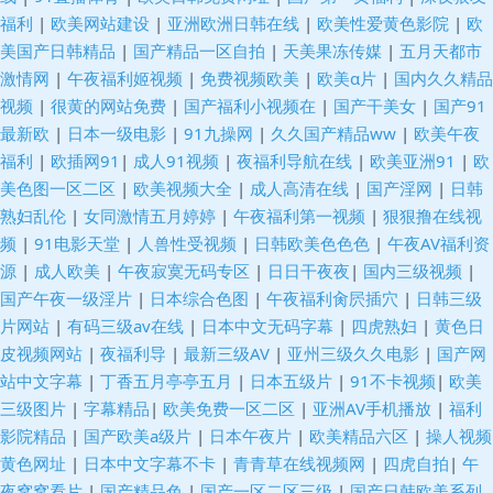
福利
|
欧美网站建设
|
亚洲欧洲日韩在线
|
欧美性爱黄色影院
|
欧
美国产日韩精品
|
国产精品一区自拍
|
天美果冻传媒
|
五月天都市
激情网
|
午夜福利姬视频
|
免费视频欧美
|
欧美α片
|
国内久久精品
视频
|
很黄的网站免费
|
国产福利小视频在
|
国产干美女
|
国产91
最新欧
|
日本一级电影
|
91九操网
|
久久国产精品ww
|
欧美午夜
福利
|
欧插网91
|
成人91视频
|
夜福利导航在线
|
欧美亚洲91
|
欧
美色图一区二区
|
欧美视频大全
|
成人高清在线
|
国产淫网
|
日韩
熟妇乱伦
|
女同激情五月婷婷
|
午夜福利第一视频
|
狠狠撸在线视
频
|
91电影天堂
|
人兽性受视频
|
日韩欧美色色色
|
午夜AV福利资
源
|
成人欧美
|
午夜寂寞无码专区
|
日日干夜夜
|
国内三级视频
|
国产午夜一级淫片
|
日本综合色图
|
午夜福利肏屄插穴
|
日韩三级
片网站
|
有码三级av在线
|
日本中文无码字幕
|
四虎熟妇
|
黄色日
皮视频网站
|
夜福利导
|
最新三级AV
|
亚州三级久久电影
|
国产网
站中文字幕
|
丁香五月亭亭五月
|
日本五级片
|
91不卡视频
|
欧美
三级图片
|
字幕精品
|
欧美免费一区二区
|
亚洲AV手机播放
|
福利
影院精品
|
国产欧美a级片
|
日本午夜片
|
欧美精品六区
|
操人视频
黄色网址
|
日本中文字幕不卡
|
青青草在线视频网
|
四虎自拍
|
午
夜窝窝看片
|
国产精品色
|
国产一区二区三级
|
国产日韩欧美系列