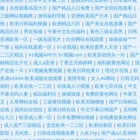
洲综合另类
|
日本中文字幕二区
|
超碰黑料吃瓜婷婷
|
日本成年视
频
|
在线观看岛国大片
|
国产精品入口免费
|
国产女同在线观看
|
三级网站视频网
|
激情福利导航
|
亚洲欧美国产日本
|
国产精品日
韩
|
欧美日韩福利视频
|
欧洲精品六区
|
国产美女在线直播
|
国产
精品白丝
|
男女操操
|
午夜中文乱伦福利
|
黄色三级女高男
|
日韩
亚洲欧美一区
|
一级岛国毛片
|
白丝网站在线观看
|
操操操操艹艹
艹操
|
福利在线观看一区
|
91在线视
|
欧美性爱男人天堂
|
国产一
二三区精品
|
91视频APP污 91视频com
|
欧美原宿情头一对
|
国产
精精品伦子伦
|
成人a亚洲
|
丁香五月婷婷网
|
福利姬黄色网址
|
国
产在线一卡
|
91视频免费视频
|
欧美日韩色黄片
|
理论片在线
|
欧
美成XXXXX 欧美成版在线观看
|
激情导航
|
女人AV网站
|
日韩无码
福利
|
欧美在线一二三区
|
在线成人小视频
|
欧美七页在线
|
中文
字幕无码人妻
|
精品福利社
|
操碰操揉
|
免费的黄色网址
|
午夜叉
叉
|
久草网站在线
|
三级黄拍视频
|
欧美尤物啪啪
|
国产日韩精品
在线
|
国内自在线拍
|
亚洲日韩在线
|
中文字幕日韩国产
|
无码网
址入口
|
欧美成人第一区
|
日本免费网站视频
|
在线播放黄色网址
|
成人国产三级精品
|
变态欧美一二三区
|
欧美怡春院
|
欧美日韩
影院
|
无码黄…
|
日韩在线视频免费
|
人妖25p
|
国产成a人亚洲精