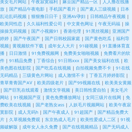
美女毛片网站
|
午夜寂寞福利
|
麻豆国产精品一区
|
人人撸在线播
放
|
国产精品午夜电影
|
手机国产看片
|
国产素人三级视频
|
日本
人艹 日韩理论在线 在线国产二区 国产宾馆自拍 麻豆精品md 婷婷五月份视
乱论乱码视频
|
狠狠撸日日干
|
亚洲AV孕妇
|
日韩精品午夜视频
|
欧美同性恋
|
久久福利性爱公司
|
中文黄色网址
|
午夜无码福
|
操
频 AV熟女闻 久久福利导航 色色av 91国产孕妇 韩国色色网 青娱乐豆花午夜
操操无码视频
|
国产小视频91
|
香港伦理
|
91黑丝视频
|
亚洲国产
婷婷
|
国产午夜国产
|
国产日韩校园家庭
|
国产黄色吃瓜
|
福利导
av导航网址网站 老司机操操 色一本道 97色论精品 国产日韩九九 欧美性爱在
视频
|
黄视频软件下载
|
成年女人大片
|
91碰视频
|
91直播体育直
播
|
日日激情
|
91免费视频网
|
免费美女啪啪视频
|
免费看片的软
线 影音先锋鲁鲁 超碰香蕉 免费网站91 亚洲狼人影院 超碰97制服 麻豆久久
件
|
91精品免费
|
丁香综合
|
91日韩xxx
|
国产美女福利在线
|
欧
美色图在线影院
|
国产吃瓜在线视频
|
自拍视频免费不卡
|
91在线
天堂av影院 91直接观看入口 国产精品永久免费 青草青草 一区二区国产视频
无码精品
|
三级黄色片网站
|
成人激情不卡
|
丁香五月婷婷影院
|
青草青青国产AⅤ
|
欧美四级老片
|
国产99视频在线
|
欧美美女黄频
AV午夜影视 美女内射白浆 香蕉视频黄在线 www人人色 黑丝袜喷水视频网
|
国产巨乳在线观看
|
激情文学视频
|
美日韩性爱自拍
|
美女毛片
网站
|
91视频国产亚
|
黄色免费播放网址
|
女同三级片在线网
|
免
熟女人妻一二区 97超碰人人干 國內精品區在綫 欧美三级网址 豆花视频在线
费欧美在线视频
|
国产老熟女ass
|
人妖毛片视频网站
|
欧美午夜寂
寞影院
|
成人无码h
|
国产午夜成人
|
91超国产
|
国产精品免费大
观看 青娱乐老司机77 伊人色色 超碰人妻在线 久久国产精品人夷 天天干天天
片
|
久草视频免费观
|
东京热成人毛片
|
欧美性爱成人二区
|
91视
频破解版
|
成年女人永久免费
|
国产在线视频精品
|
国产无码成人
日本 91大神片子 国产A级性交片 免费的av网站 操天天操 久草性生活片 日本