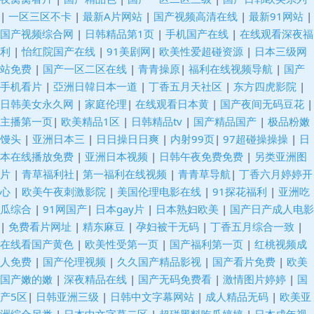
|
一区三区不卡
|
最新A片网站
|
国产视频高清在线
|
最新91网站
|
国产视频综合网
|
日韩精品第1页
|
手机国产在线
|
在线观看深夜福
利
|
怡红院国产在线
|
91美剧网
|
欧美性爱超碰资源
|
日本三级网
站免费
|
国产一区二区在线
|
青青操原
|
福利在线视频导航
|
国产
手机看片
|
亞洲日韓日本一道
|
丁香五月天社区
|
东方四虎影院
|
日韩美女永久网
|
家庭伦理
|
在线观看日本黄
|
国产夜间无码豆花
|
主播第一页
|
欧美精品1区
|
日韩精品tv
|
国产精品国产
|
极品粉嫩
馒头
|
亚洲日本三
|
日日操日日爽
|
内射99页
|
97超碰操操操
|
日
本在线播放免费
|
亚洲日本视频
|
日韩午夜免费免费
|
另类亚洲图
片
|
青草福利社
|
第一福利在线视频
|
青青草导航
|
丁香六月婷婷开
心
|
欧美午夜刺激影院
|
美国伦理电影在线
|
91探花福利
|
亚洲吃
瓜综合
|
91网国产
|
日本gay片
|
日本熟妇欧美
|
国产日产成人电影
|
免费看片网址
|
精东麻豆
|
孕妇被干无码
|
丁香五月综合一致
|
在线看国产黄色
|
欧美性受第一页
|
国产福利第一页
|
红桃视频成
人免费
|
国产伦理视频
|
久久国产精品影视
|
国产看片免费
|
欧美
国产嫩的嫩
|
深夜精品在线
|
国产无码免费看
|
激情图片婷婷
|
国
产5区
|
日韩亚洲三级
|
日韩中文字幕网站
|
成人精品无码
|
欧美亚