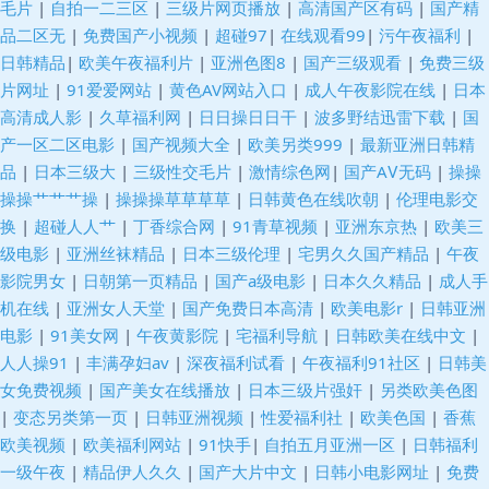
毛片
|
自拍一二三区
|
三级片网页播放
|
高清国产区有码
|
国产精
品二区无
|
免费国产小视频
|
超碰97
|
在线观看99
|
污午夜福利
|
蜜桃综合网 91抱起来打桩 www高清无码 国产不卡电影 久草精品伦理 色中
日韩精品
|
欧美午夜福利片
|
亚洲色图8
|
国产三级观看
|
免费三级
片网址
|
91爱爱网站
|
黄色AV网站入口
|
成人午夜影院在线
|
日本
色综合色图 91人妻人人妻人 韩国aa免费视频 日本69式HD 伊人春色成人 a
高清成人影
|
久草福利网
|
日日操日日干
|
波多野结迅雷下载
|
国
产一区二区电影
|
国产视频大全
|
欧美另类999
|
最新亚洲日韩精
片网站视频 韩国色情影院 日韩爽片 91豆花网站 超碰爱久 久草视频在线毛片
品
|
日本三级大
|
三级性交毛片
|
激情综色网
|
国产AⅤ无码
|
操操
操操艹艹艹操
|
操操操草草草草
|
日韩黄色在线吹朝
|
伦理电影交
熟妇人妻视频 91在线视屏 国产精品爽歪歪 日韩三级高清无码 91干逼精品 色
换
|
超碰人人艹
|
丁香综合网
|
91青草视频
|
亚洲东京热
|
欧美三
级电影
|
亚洲丝袜精品
|
日本三级伦理
|
宅男久久国产精品
|
午夜
婷婷综合资源网 Av性爱中文 九一免费看片 五月狼人AV 97人妻碰碰碰 激情
影院男女
|
日朝第一页精品
|
国产a级电影
|
日本久久精品
|
成人手
机在线
|
亚洲女人天堂
|
国产免费日本高清
|
欧美电影r
|
日韩亚洲
超碰97 超碰在线人 欧美A∨视频 在线观看欧美肏屄 国产精品色网 人人插97
电影
|
91美女网
|
午夜黄影院
|
宅福利导航
|
日韩欧美在线中文
|
人人操91
|
丰满孕妇av
|
深夜福利试看
|
午夜福利91社区
|
日韩美
在线观看色 超碰99在线老妇 久久青草线蕉国产 www麻豆传 久久香蕉黄色片
女免费视频
|
国产美女在线播放
|
日本三级片强奸
|
另类欧美色图
|
变态另类第一页
|
日韩亚洲视频
|
性爱福利社
|
欧美色国
|
香蕉
天堂尤物在线视频 97超碰日韩电影 五月天夜夜撸 草草浮力影院 老司机网址
欧美视频
|
欧美福利网站
|
91快手
|
自拍五月亚洲一区
|
日韩福利
一级午夜
|
精品伊人久久
|
国产大片中文
|
日韩小电影网址
|
免费
五月丁香成人网 91在钱视频 久久成人资源网 俺去也最新 人妻久久东热 伊人