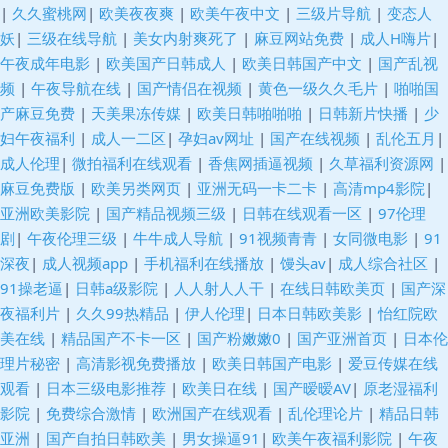
午夜大香蕉AV 成人av剧场 欧美三级片导航 亚洲AB影视 国产91福利 91视频
|
久久蜜桃网
|
欧美夜夜爽
|
欧美午夜中文
|
三级片导航
|
变态人
妖
|
三级在线导航
|
美女内射爽死了
|
麻豆网站免费
|
成人H嗨片
|
91 激情五月花婷婷 微拍福利1区 国产精品一二区 日韩三急片 超碰免费人人
午夜成年电影
|
欧美国产日韩成人
|
欧美日韩国产中文
|
国产乱视
频
|
午夜导航在线
|
国产情侣在视频
|
黄色一级久久毛片
|
啪啪国
妻 殴美不卡性爱 91视网站 精品一线视频 91制片在线观看 女同色情 91白丝
产麻豆免费
|
天美果冻传媒
|
欧美日韩啪啪啪
|
日韩新片快播
|
少
妇午夜福利
|
成人一二区
|
孕妇av网址
|
国产在线视频
|
乱伦五月
|
少妇 黄色快播大香蕉 午夜福利一区二区 国产精品自拍93 国产深夜福利 日韩
成人伦理
|
微拍福利在线观看
|
香焦网插逼视频
|
久草福利资源网
|
麻豆免费版
|
欧美另类网页
|
亚洲无码一卡二卡
|
高清mp4影院
|
伦理三区 操少妇射精 少妇熟女一区二区 福利中文在线导航 先锋影音91AV
亚洲欧美影院
|
国产精品视频三级
|
日韩在线观看一区
|
97伦理
剧
|
午夜伦理三级
|
牛牛成人导航
|
91视频青青
|
女同微电影
|
91
大香蕉伊人现现 日本AⅤ网站 91视频最新网址 日韩性爱AⅤ 欧美A网 91网址
深夜
|
成人视频app
|
手机福利在线播放
|
馒头av
|
成人综合社区
|
91操老逼
|
日韩a级影院
|
人人射人人干
|
在线日韩欧美页
|
国产深
大全 欧州午夜影院 超碰另类 欧美色色图 97操碰操碰 欧美卡不卡 欧美A片网
夜福利片
|
久久99热精品
|
伊人伦理
|
日本日韩欧美影
|
怡红院欧
美在线
|
精品国产不卡一区
|
国产粉嫩嫩0
|
国产亚洲首页
|
日本伦
超碰操逼网 男人色色网 91n免费处女在 黄色片子免费看 91打屁股 韩国午夜
理片秘密
|
高清影视免费播放
|
欧美日韩国产电影
|
爱豆传媒在线
观看
|
日本三级电影推荐
|
欧美日在线
|
国产暧暧AV
|
原老湿福利
福利剧场 亚洲午夜激情 丁香五月花婷婷 日本一本视频 国产ts伪娘在线 91国
影院
|
免费综合激情
|
欧洲国产在线观看
|
乱伦理论片
|
精品日韩
亚洲
|
国产自拍日韩欧美
|
男女操逼91
|
欧美午夜福利影院
|
午夜