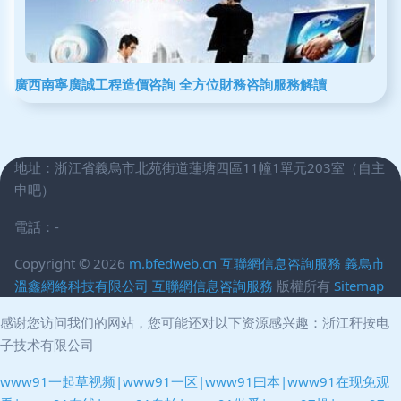
廣西南寧廣誠工程造價咨詢 全方位財務咨詢服務解讀
地址：浙江省義烏市北苑街道蓮塘四區11幢1單元203室（自主
申吧）
電話：-
Copyright © 2026
m.bfedweb.cn
互聯網信息咨詢服務
義烏市
溫鑫網絡科技有限公司
互聯網信息咨詢服務
版權所有
Sitemap
感谢您访问我们的网站，您可能还对以下资源感兴趣：浙江秆按电
子技术有限公司
www91一起草视频|www91一区|www91曰本|www91在现免观