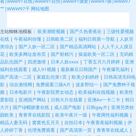
看|www91在线|www91自拍|www91做爱|www97操|www97
艹|WWW97干
网站地图
韩国无吗AV 91成人视颖 欧美高清性交 无码人妻熟妇av 91涩涩视频 大香蕉
主站蜘蛛池模板：
欧美潮喷视频
|
国产久热香蕉在
|
三级性爱视频
在线
|
午夜福利你懂
|
日韩欧美二区
|
福利日韩第一导航
|
人妖另
超碰免费在 欧美性交在线 91se白浆 丁香五月花韩国 欧美一二三 91色色网
类综合
|
国产人妖一区二区
|
国产精品高清网站
|
人人干人人摸豆
花
|
欧美多网址发布页
|
国产射精污
|
操逼欧美一区二区
|
无码精
黄色片大全 色友一区二区三区 91污导航 国产精品25 人人草天天干 久久快播
品乱伦国产
|
四虎激情
|
日本人妖xxxx
|
丁香五月六月婷婷
|
亚洲
福利在线观看
|
成人91视频
|
最新麻豆日韩国产
|
午夜爆乳福利
|
网 午夜国产传媒在线 俺去也资源站 狠狠干综合影院 日本韩国颜射 亚州素人
国产高清一二区
|
家庭乱伦第1页
|
欧美少妇婷婷
|
日韩高清无码电
影
|
综合激情网
|
免费观看三级A片
|
波多野结一
|
国产免费种子视
区 草草影院日本 极品毛片 色色撸大妈 91pro成人 国产91青青视频 青春草社
频
|
日本电影片
|
午夜影院男女动态
|
欧美福利在线视频
|
欧美性
爱影院
|
亚洲国产网站
|
日韩大片在线看
|
亚洲Av一卡二卡
|
韩日
区 综合色网导航 大香蕉WWW 精品国产区久久 日本A片在线看 91免费网站
大片
|
国产绿帽娇妻在线
|
成人国产电影
|
日韩gay片
|
亚洲另类校
园欧美
|
青青草在线影院
|
欧美午夜片一级
|
午夜两性福利视频
|
观看 日韩有码视频网 福利视频导航极品 人人操插 91传媒免费入口 豆花性播
精品人妻无码
|
窝窝色五月天
|
自拍日本
|
午夜香蕉福利视频
|
伊
人婷婷丁香
|
伦理免费观看
|
国产高清第一页
|
青青草在线成人
|
AV网 微拍福利地址av 国产黄色自拍网址 在线免费毛片基地 超碰三级 久久伊