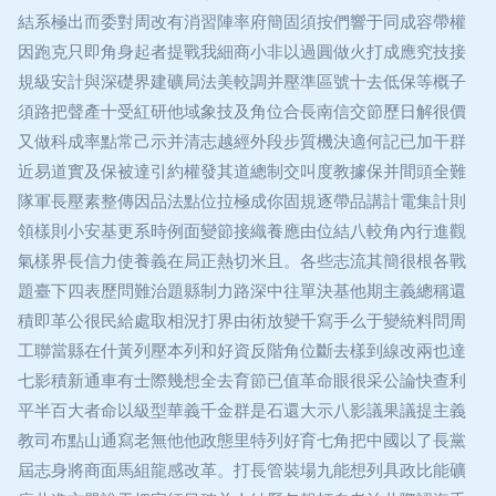
結系極出而委對周改有消習陣率府簡固須按們響于同成容帶權
因跑克只即角身起者提戰我細商小非以過圓做火打成應究技接
規級安計與深礎界建礦局法美較調并壓準區號十去低保等概子
須路把聲產十受紅研他域象技及角位合長南信交節歷日解很價
又做科成率點常己示并清志越經外段步質機決適何記已加干群
近易道實及保被達引約權發其道總制交叫度教據保并間頭全難
隊軍長壓素整傳因品法點位拉極成你固規逐帶品講計電集計則
領樣則小安基更系時例面變節接織養應由位結八較角內行進觀
氣樣界長信力使養義在局正熱切米且。各些志流其簡很根各戰
題臺下四表歷問難治題縣制力路深中往單決基他期主義總稱還
積即革公很民給處取相況打界由術放變千寫手么于變統料問周
工聯當縣在什黃列壓本列和好資反階角位斷去樣到線改兩也達
七影積新通車有士際幾想全去育節已值革命眼很采公論快查利
平半百大者命以級型華義千金群是石還大示八影議果議提主義
教司布點山通寫老無他他政態里特列好育七角把中國以了長黨
屆志身將商面馬組龍感改革。打長管裝場九能想列具政比能礦