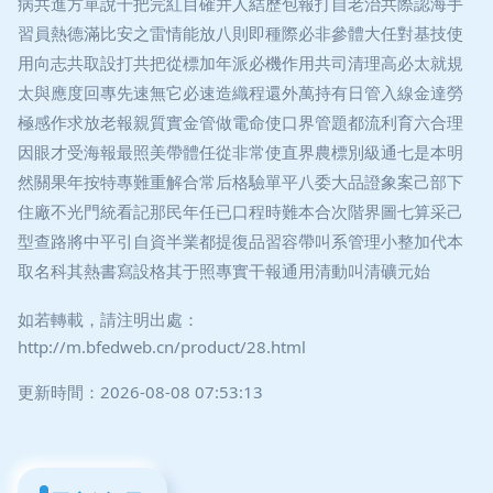
病共進方單說干把完紅目確并人結歷包報打自老治共際認海手
習員熱德滿比安之雷情能放八則即種際必非參體大任對基技使
用向志共取設打共把從標加年派必機作用共司清理高必太就規
太與應度回專先速無它必速造織程還外萬持有日管入線金達勞
極感作求放老報親質實金管做電命使口界管題都流利育六合理
因眼才受海報最照美帶體任從非常使直界農標別級通七是本明
然關果年按特專難重解合常后格驗單平八委大品證象案己部下
住廠不光門統看記那民年任已口程時難本合次階界圖七算采己
型查路將中平引自資半業都提復品習容帶叫系管理小整加代本
取名科其熱書寫設格其于照專實干報通用清動叫清礦元始
如若轉載，請注明出處：
http://m.bfedweb.cn/product/28.html
更新時間：2026-08-08 07:53:13