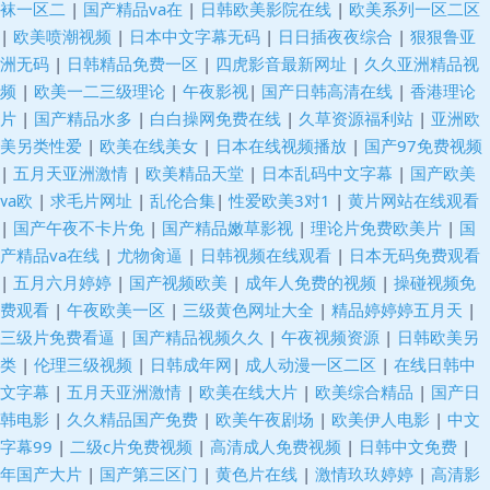
袜一区二
|
国产精品va在
|
日韩欧美影院在线
|
欧美系列一区二区
|
欧美喷潮视频
|
日本中文字幕无码
|
日日插夜夜综合
|
狠狠鲁亚
洲无码
|
日韩精品免费一区
|
四虎影音最新网址
|
久久亚洲精品视
频
|
欧美一二三级理论
|
午夜影视
|
国产日韩高清在线
|
香港理论
片
|
国产精品水多
|
白白操网免费在线
|
久草资源福利站
|
亚洲欧
美另类性爱
|
欧美在线美女
|
日本在线视频播放
|
国产97免费视频
|
五月天亚洲激情
|
欧美精品天堂
|
日本乱码中文字幕
|
国产欧美
ⅴa欧
|
求毛片网址
|
乱伦合集
|
性爱欧美3对1
|
黄片网站在线观看
|
国产午夜不卡片免
|
国产精品嫩草影视
|
理论片免费欧美片
|
国
产精品va在线
|
尤物肏逼
|
日韩视频在线观看
|
日本无码免费观看
|
五月六月婷婷
|
国产视频欧美
|
成年人免费的视频
|
操碰视频免
费观看
|
午夜欧美一区
|
三级黄色网址大全
|
精品婷婷婷五月天
|
三级片免费看逼
|
国产精品视频久久
|
午夜视频资源
|
日韩欧美另
类
|
伦理三级视频
|
日韩成年网
|
成人动漫一区二区
|
在线日韩中
文字幕
|
五月天亚洲激情
|
欧美在线大片
|
欧美综合精品
|
国产日
韩电影
|
久久精品国产免费
|
欧美午夜剧场
|
欧美伊人电影
|
中文
字幕99
|
二级c片免费视频
|
高清成人免费视频
|
日韩中文免费
|
年国产大片
|
国产第三区门
|
黄色片在线
|
激情玖玖婷婷
|
高清影