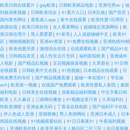
欧美日韩在线看片
|
gay欧美
|
日韩欧美精品电影
|
亚洲宅男av
|
福
利姬深夜视频
|
日韩欧美综合
|
91看片入口
|
日本乱偷
|
国产首页
|
国内黄色网址
|
香蕉成人app
|
夜午在线观看
|
欧美性爱1区两区
|
操朋在线
|
欧美日韩自拍
|
女人看黄网站
|
超碰碰总资源网站
|
欧
美日韩伦理片
|
黑人爱爱爱
|
91呆哥
|
人人澡超碰碰中文
|
欧美91
区
|
啪啪视频影院
|
亚洲AV资源
|
91免费在线视频
|
亚洲热线99精
品
|
欧美色图另类
|
激情综合在线
|
在线观看欧美
|
国产精品91在
线
|
日韩精品首页
|
成人性生活片无码
|
福利影院欧美
|
亚洲成年
人电影
|
国产精品乱视频
|
豆花视频操逼视频
|
久草新在
|
91日韩
在线观看
|
日韩欧美中文在线
|
91热视频
|
日本精品在线观看
|
日
韩免费无码专区
|
国产精品视频直播
|
超碰一本在线91
|
学生妹
av5
|
欧美第一视频
|
在线国产免费观看
|
欧美性爱私人影院
|
最新
福利电影
|
日韩美女在线视频
|
深夜精品福利视频
|
中文字幕日韩
欧美
|
久久麻豆
|
三级网站播放
|
91视频这里只有
|
久草福利社
|
性欧美潮喷
|
亚洲金典无码
|
丁香花在线电影
|
国产福利不卡在线
|
伊人色成人亚洲
|
亚狠狠撸
|
男人色情网站
|
亚洲日本成人
|
日本
韩国在线视频
|
91线频观看站街
|
91日日夜夜91
|
午夜福利视频
91
|
亚洲欧美在线
|
欧美亚洲不卡
|
精品区二区三区
|
向日葵视频