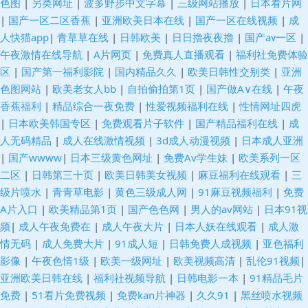
色图
|
另类网址
|
波多野步中文字幕
|
三级网站播放
|
日本看片网
|
国产一区二区香蕉
|
亚洲欧美日本在线
|
国产一区在线视频
|
成
人快猫app
|
青草草在线
|
日韩欧美
|
日日擼夜夜擼
|
国产aⅴ一区
|
午夜激情在线导航
|
A片网页
|
免费真人直播观看
|
福利社免费体验
区
|
国产第一福利影院
|
国内精品久久
|
欧美日韩性交别类
|
亚洲
色图网站
|
欧美老女人bb
|
自拍偷拍第1页
|
国产做A∨在线
|
午夜
香蕉福利
|
精品综合一夜免费
|
性爱视频福利在线
|
性情网址四虎
|
日本欧美韩国专区
|
免费观看片子软件
|
国产精品福利在线
|
成
人无码精品
|
成人在线激情视频
|
3d成人动漫视频
|
日本成人亚洲
|
国产wwww
|
日本三级黄色网址
|
免费Av学生妹
|
欧美系列一区
二区
|
日韩第三十页
|
欧美日韩美女视频
|
麻豆福利在线观看
|
三
级片喷水
|
青青草电影
|
黄色三级成人网
|
91麻豆视频福利
|
免费
A片入口
|
欧美精品第1页
|
国产色色网
|
男人的av网站
|
日本91视
频
|
成人午夜免费在
|
成人午夜大片
|
日本人妖在线观看
|
成人激
情无码
|
成人免费大片
|
91成人短
|
日韩免费人成视频
|
亚色福利
影像
|
午夜色情1级
|
欧美一级网址
|
欧美视频高清
|
乱伦91视频
|
亚洲欧美日韩在线
|
福利社视频导航
|
日韩电影一本
|
91精品毛片
免费
|
51看片免费视频
|
免费kan片神器
|
久久91
|
黑丝喷水视频